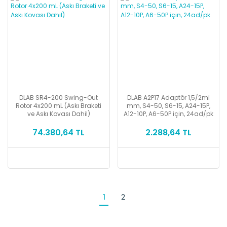
DLAB SR4-200 Swing-Out
DLAB A2P17 Adaptör 1,5/2ml
Rotor 4x200 mL (Askı Braketi
mm, S4-50, S6-15, A24-15P,
ve Askı Kovası Dahil)
A12-10P, A6-50P için, 24ad/pk
74.380,64 TL
2.288,64 TL
1
2