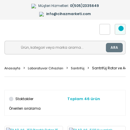
Müşteri Hizmetleri:
0(505)2335649
info@cihazmarketi.com
ARA
Santrifüj Rotor ve Ada
Anasayfa
Laboratuvar Cihazları
Santrifüj
Toplam 46 ürün
Stoktakiler