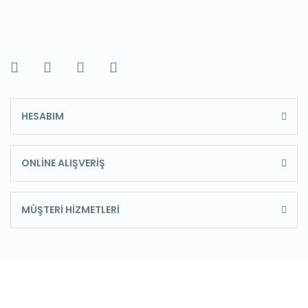
HESABIM
ONLİNE ALIŞVERİŞ
MÜŞTERİ HİZMETLERİ
E-Bülten'e Kayıt Olun
Haber listemize kayıt olarak kampanyalardan, haberdar