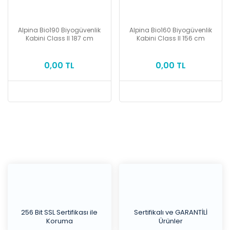
Alpina Bio190 Biyogüvenlik
Alpina Bio160 Biyogüvenlik
Kabini Class II 187 cm
Kabini Class II 156 cm
0,00 TL
0,00 TL
256 Bit SSL Sertifikası ile
Sertifikalı ve GARANTİLİ
Koruma
Ürünler