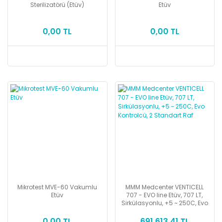
Sterilizatörü (Etüv)
Etüv
0,00 TL
0,00 TL
Mikrotest MVE-60 Vakumlu
MMM Medcenter VENTICELL
Etüv
707 - EVO line Etüv, 707 LT,
Sirkülasyonlu, +5 ~ 250C, Evo
Kontrolcü, 2 Standart Raf
0,00 TL
691.613,41 TL