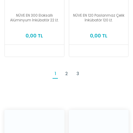
NÜVE EN 300 Eloksallı
NÜVE EN 120 Paslanmaz Çelik
Alüminyum İnkübatör 22 Lt.
İnkübatör 120 Lt.
0,00 TL
0,00 TL
1
2
3