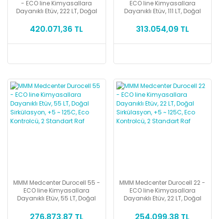
- ECO line Kimyasallara
ECO line Kimyasallara
Dayanıklı Etüv, 222 LT, Doğal
Dayanıklı Etüv, 111 LT, Doğal
Sirkülasyon, +5 ~ 125C, Eco
Sirkülasyon, +5 ~ 125C, Eco
Kontrolcü, 2 Standart Raf
Kontrolcü, 2 Standart Raf
420.071,36 TL
313.054,09 TL
MMM Medcenter Durocell 55 -
MMM Medcenter Durocell 22 -
ECO line Kimyasallara
ECO line Kimyasallara
Dayanıklı Etüv, 55 LT, Doğal
Dayanıklı Etüv, 22 LT, Doğal
Sirkülasyon, +5 ~ 125C, Eco
Sirkülasyon, +5 ~ 125C, Eco
Kontrolcü, 2 Standart Raf
Kontrolcü, 2 Standart Raf
276.873,87 TL
254.099,38 TL