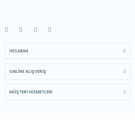
HESABIM
ONLİNE ALIŞVERİŞ
MÜŞTERİ HİZMETLERİ
E-Bülten'e Kayıt Olun
Haber listemize kayıt olarak kampanyalardan, haberdar