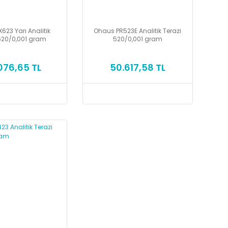
623 Yarı Analitik
Ohaus PR523E Analitik Terazi
 620/0,001 gram
520/0,001 gram
076,65 TL
50.617,58 TL