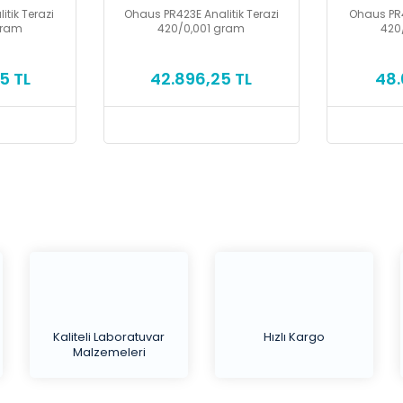
tik Terazi
Ohaus PR423E Analitik Terazi
Ohaus PR4
gram
420/0,001 gram
420
5 TL
42.896,25 TL
48.
Kaliteli Laboratuvar
Hızlı Kargo
Malzemeleri