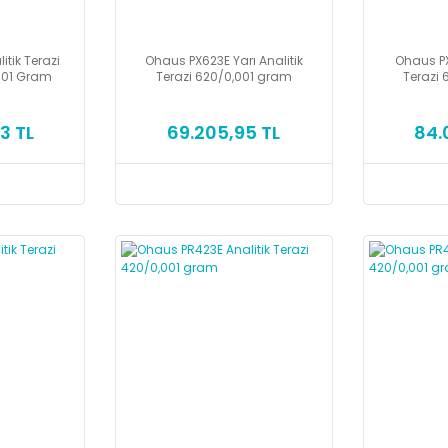
tik Terazi
Ohaus PX623E Yarı Analitik
Ohaus PX
001 Gram
Terazi 620/0,001 gram
Terazi
3 TL
69.205,95 TL
84.