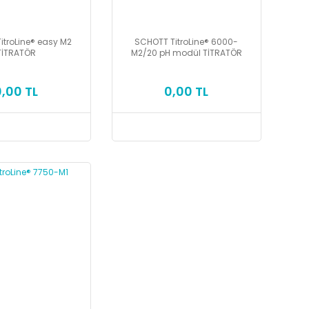
itroLine® easy M2
SCHOTT TitroLine® 6000-
TİTRATÖR
M2/20 pH modül TİTRATÖR
0,00 TL
0,00 TL