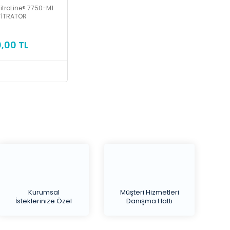
itroLine® 7750-M1
TİTRATÖR
0,00 TL
Kurumsal
Müşteri Hizmetleri
İsteklerinize Özel
Danışma Hattı
Teklif