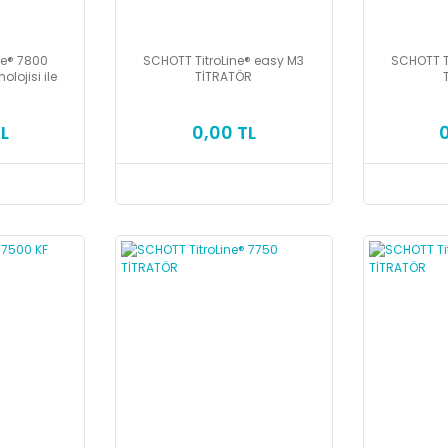
ne® 7800
SCHOTT TitroLine® easy M3
SCHOTT T
lojisi ile
TİTRATÖR
L
0,00 TL