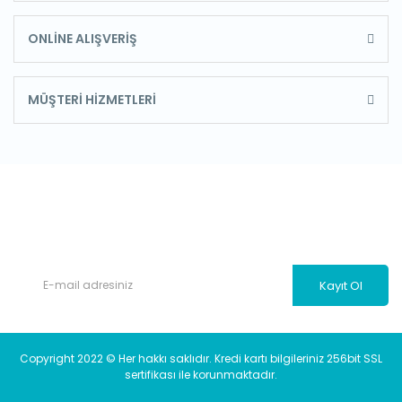
ONLİNE ALIŞVERİŞ
MÜŞTERİ HİZMETLERİ
E-Bülten'e Kayıt Olun
Haber listemize kayıt olarak kampanyalardan, haberdar
olabilirsiniz.
Kayıt Ol
Copyright 2022 © Her hakkı saklıdır. Kredi kartı bilgileriniz 256bit SSL
sertifikası ile korunmaktadır.