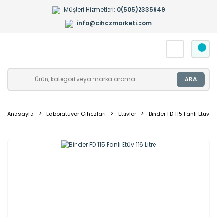
Müşteri Hizmetleri:
0(505)2335649
info@cihazmarketi.com
ARA
Anasayfa
Laboratuvar Cihazları
Etüvler
Binder FD 115 Fanlı Etüv 116