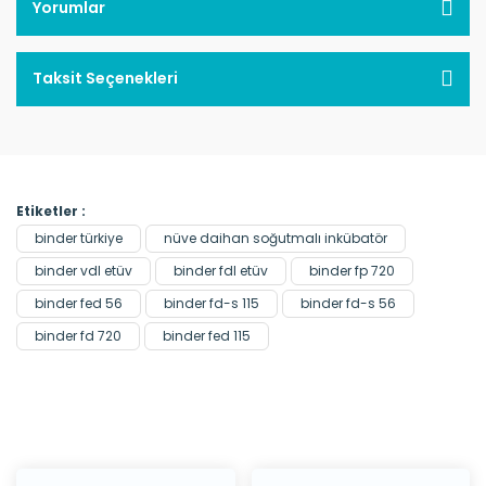
Yorumlar
Taksit Seçenekleri
Etiketler :
binder türkiye
nüve daihan soğutmalı inkübatör
binder vdl etüv
binder fdl etüv
binder fp 720
binder fed 56
binder fd-s 115
binder fd-s 56
binder fd 720
binder fed 115