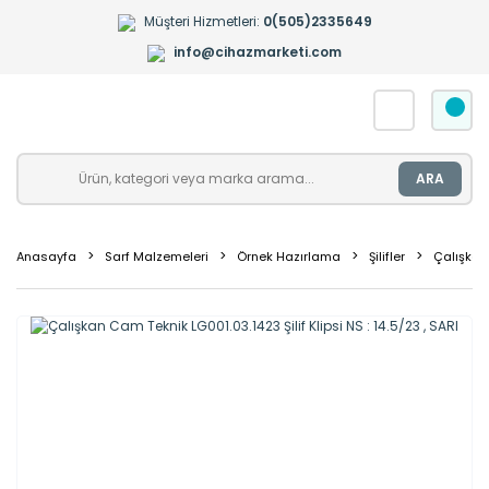
Müşteri Hizmetleri:
0(505)2335649
info@cihazmarketi.com
ARA
Anasayfa
Sarf Malzemeleri
Örnek Hazırlama
Şilifler
Çalışkan 