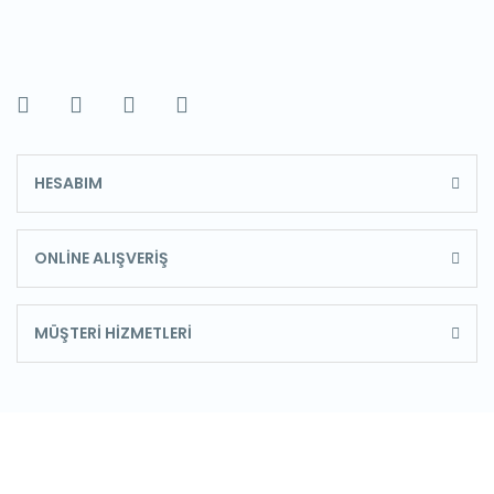
HESABIM
ONLİNE ALIŞVERİŞ
MÜŞTERİ HİZMETLERİ
E-Bülten'e Kayıt Olun
Haber listemize kayıt olarak kampanyalardan,