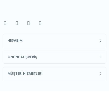
HESABIM
ONLİNE ALIŞVERİŞ
MÜŞTERİ HİZMETLERİ
E-Bülten'e Kayıt Olun
Haber listemize kayıt olarak kampanyalardan,