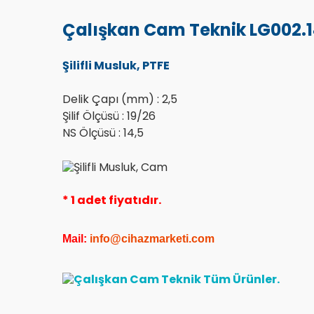
Çalışkan Cam Teknik LG002.14.1
Şilifli Musluk, PTFE
Delik Çapı (mm) : 2,5
Şilif Ölçüsü : 19/26
NS Ölçüsü : 14,5
* 1 adet fiyatıdır.
Mail:
info@cihazmarketi.co
m