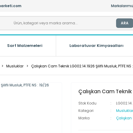
arketi.com
Markalarımı
ARA
Sarf Malzemeleri
Laboratuvar Kimyasalları
Musluklar
Çalışkan Cam Teknik LG002.14.1926 Şilifli Musluk, PTFE NS 
Çalışkan Cam Teknik LG
Stok Kodu
LG002.14
Kategori
Muslukla
Marka
Çalışkan