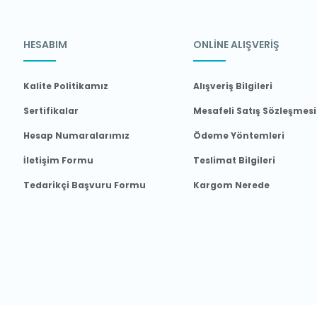
HESABIM
ONLİNE ALIŞVERİŞ
Kalite Politikamız
Alışveriş Bilgileri
Sertifikalar
Mesafeli Satış Sözleşmesi
Hesap Numaralarımız
Ödeme Yöntemleri
İletişim Formu
Teslimat Bilgileri
Tedarikçi Başvuru Formu
Kargom Nerede