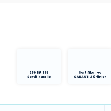
256 Bit SSL
Sertifikalı ve
Sertifikası ile
GARANTİLİ Ürünler
Koruma