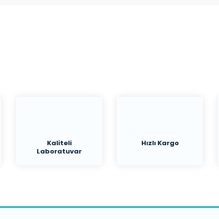
Bu ürüne ilk yorumu siz yapın!
Yorum Yaz
Kaliteli
Hızlı Kargo
Laboratuvar
Malzemeleri