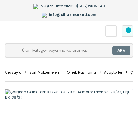
Müşteri Hizmetleri:
0(505)2335649
info@cihazmarketi.com
ARA
Anasayfa
Sarf Malzemeleri
Örnek Hazırlama
Adaptörler
Çalı