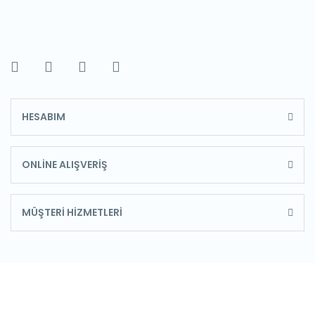
HESABIM
ONLİNE ALIŞVERİŞ
MÜŞTERİ HİZMETLERİ
E-Bülten'e Kayıt Olun
Haber listemize kayıt olarak kampanyalardan,