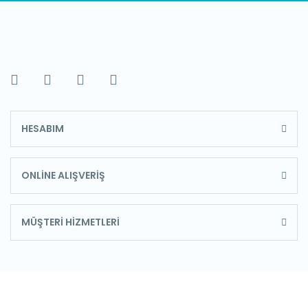
HESABIM
ONLİNE ALIŞVERİŞ
MÜŞTERİ HİZMETLERİ
E-Bülten'e Kayıt Olun