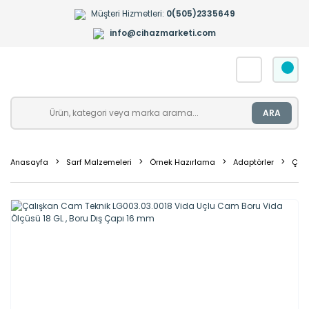
Müşteri Hizmetleri:
0(505)2335649
info@cihazmarketi.com
ARA
Anasayfa
Sarf Malzemeleri
Örnek Hazırlama
Adaptörler
Çalı