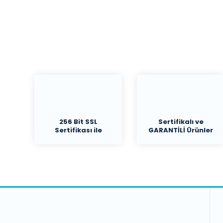
256 Bit SSL
Sertifikalı ve
Sertifikası ile
GARANTİLİ Ürünler
Koruma