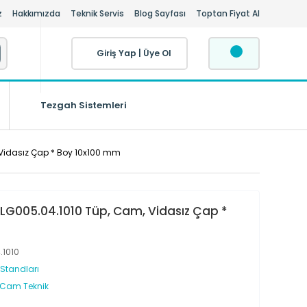
z
Hakkımızda
Teknik Servis
Blog Sayfası
Toptan Fiyat Al
Giriş Yap
|
Üye Ol
Tezgah Sistemleri
Vidasız Çap * Boy 10x100 mm
LG005.04.1010 Tüp, Cam, Vidasız Çap *
.1010
 Standları
 Cam Teknik