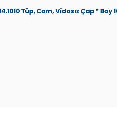
4.1010 Tüp, Cam, Vidasız Çap * Boy
Bu ürüne ilk yorumu siz yapın!