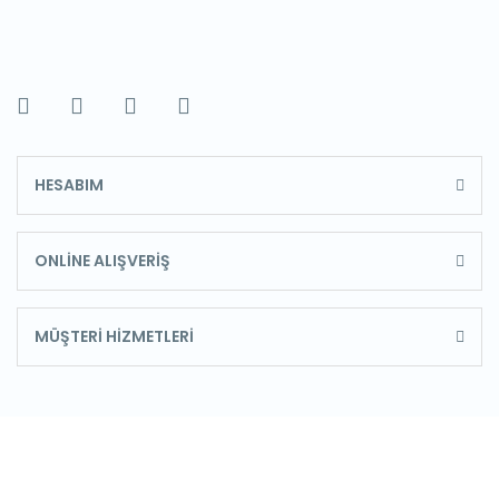
HESABIM
ONLİNE ALIŞVERİŞ
MÜŞTERİ HİZMETLERİ
E-Bülten'e Kayıt Olun
Haber listemize kayıt olarak kampanyalardan,