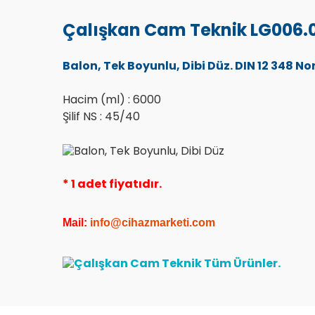
Çalışkan Cam Teknik LG006.0
Balon, Tek Boyunlu, Dibi Düz. DIN 12 348 
Hacim (ml) : 6000
Şilif NS : 45/40
* 1 adet fiyatıdır.
Mail:
info@cihazmarketi.co
m