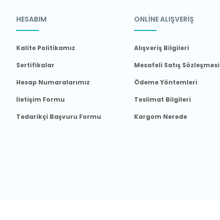
HESABIM
ONLİNE ALIŞVERİŞ
Kalite Politikamız
Alışveriş Bilgileri
Sertifikalar
Mesafeli Satış Sözleşmesi
Hesap Numaralarımız
Ödeme Yöntemleri
İletişim Formu
Teslimat Bilgileri
Tedarikçi Başvuru Formu
Kargom Nerede