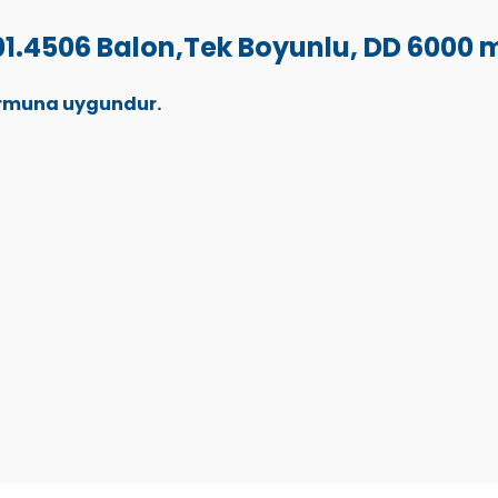
1.4506 Balon,Tek Boyunlu, DD 6000 m
Normuna uygundur.
Bu ürüne ilk yorumu siz yapın!