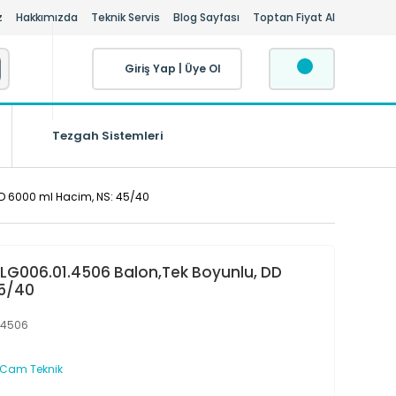
z
Hakkımızda
Teknik Servis
Blog Sayfası
Toptan Fiyat Al
Giriş Yap
|
Üye Ol
Tezgah Sistemleri
DD 6000 ml Hacim, NS: 45/40
LG006.01.4506 Balon,Tek Boyunlu, DD
45/40
.4506
 Cam Teknik