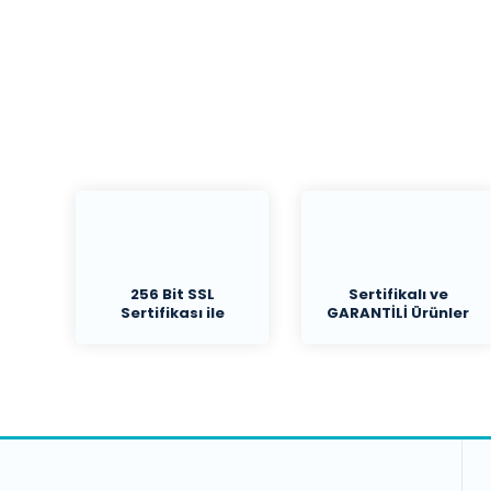
256 Bit SSL
Sertifikalı ve
Sertifikası ile
GARANTİLİ Ürünler
Koruma