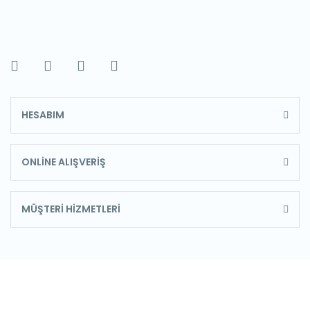
HESABIM
ONLİNE ALIŞVERİŞ
MÜŞTERİ HİZMETLERİ
E-Bülten'e Kayıt Olun
Haber listemize kayıt olarak kampanyalardan,