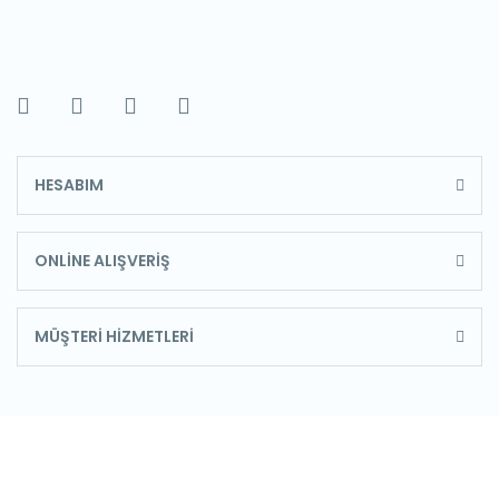
HESABIM
ONLİNE ALIŞVERİŞ
MÜŞTERİ HİZMETLERİ
E-Bülten'e Kayıt Olun
Haber listemize kayıt olarak kampanyalardan,