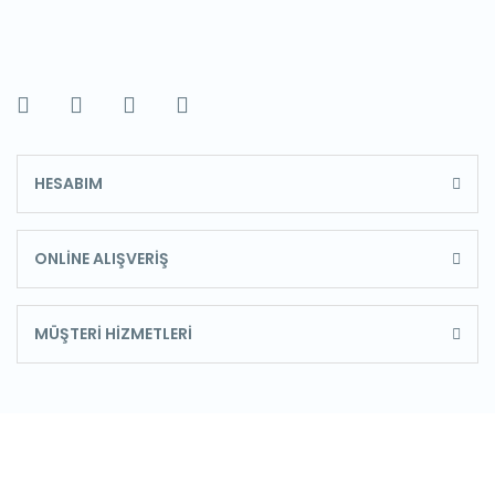
HESABIM
ONLİNE ALIŞVERİŞ
MÜŞTERİ HİZMETLERİ
E-Bülten'e Kayıt Olun
Haber listemize kayıt olarak kampanyalardan,