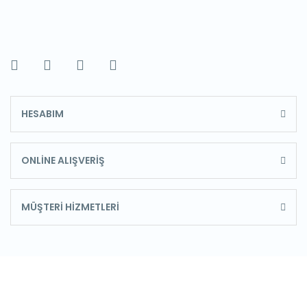
HESABIM
ONLİNE ALIŞVERİŞ
MÜŞTERİ HİZMETLERİ
E-Bülten'e Kayıt Olun
Haber listemize kayıt olarak kampanyalardan,