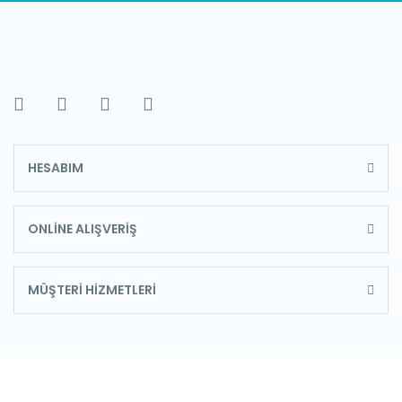
HESABIM
ONLİNE ALIŞVERİŞ
MÜŞTERİ HİZMETLERİ
E-Bülten'e Kayıt Olun