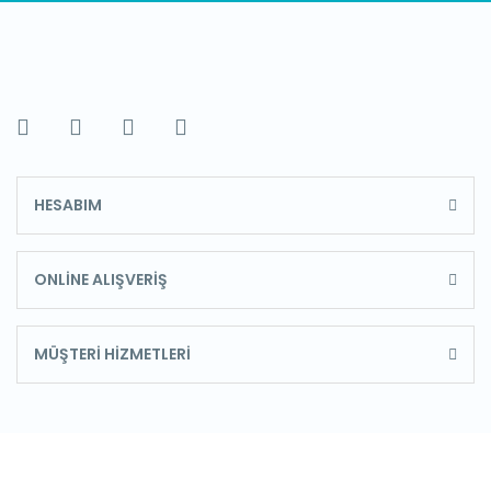
HESABIM
ONLİNE ALIŞVERİŞ
MÜŞTERİ HİZMETLERİ
E-Bülten'e Kayıt Olun