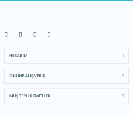
HESABIM
ONLİNE ALIŞVERİŞ
MÜŞTERİ HİZMETLERİ
E-Bülten'e Kayıt Olun