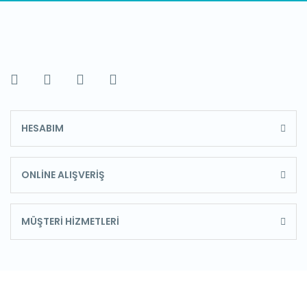
HESABIM
ONLİNE ALIŞVERİŞ
MÜŞTERİ HİZMETLERİ
E-Bülten'e Kayıt Olun