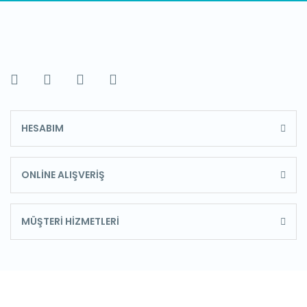
HESABIM
ONLİNE ALIŞVERİŞ
MÜŞTERİ HİZMETLERİ
E-Bülten'e Kayıt Olun