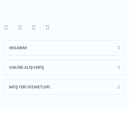
HESABIM
ONLİNE ALIŞVERİŞ
MÜŞTERİ HİZMETLERİ
E-Bülten'e Kayıt Olun
Haber listemize kayıt olarak kampanyalardan,