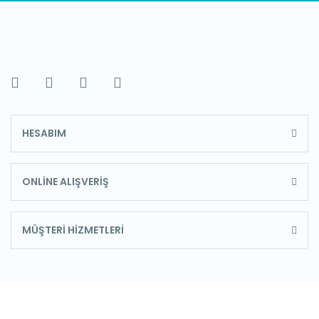
HESABIM
ONLİNE ALIŞVERİŞ
MÜŞTERİ HİZMETLERİ
E-Bülten'e Kayıt Olun