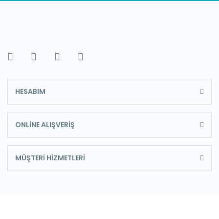
HESABIM
ONLİNE ALIŞVERİŞ
MÜŞTERİ HİZMETLERİ
E-Bülten'e Kayıt Olun