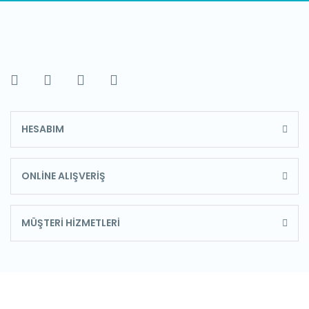
HESABIM
ONLİNE ALIŞVERİŞ
MÜŞTERİ HİZMETLERİ
E-Bülten'e Kayıt Olun