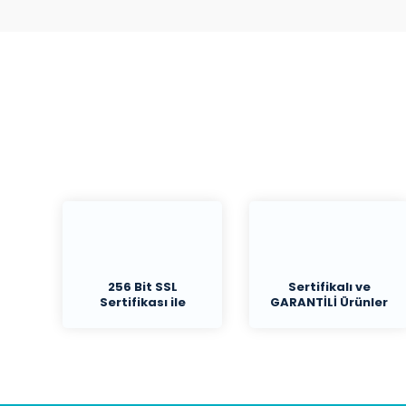
256 Bit SSL
Sertifikalı ve
Sertifikası ile
GARANTİLİ Ürünler
Koruma