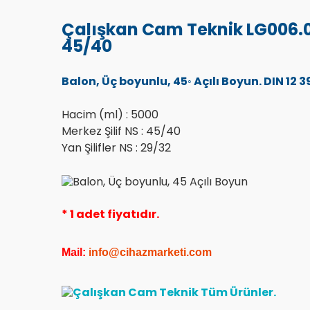
Çalışkan Cam Teknik LG006.07
45/40
Balon, Üç boyunlu, 45◦ Açılı Boyun. DIN 12
Hacim (ml) : 5000
Merkez Şilif NS : 45/40
Yan Şilifler NS : 29/32
* 1 adet fiyatıdır.
Mail:
info@cihazmarketi.co
m