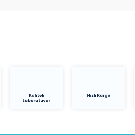
Bu ürüne ilk yorumu siz yapın!
Yorum Yaz
Kaliteli
Hızlı Kargo
Laboratuvar
Malzemeleri