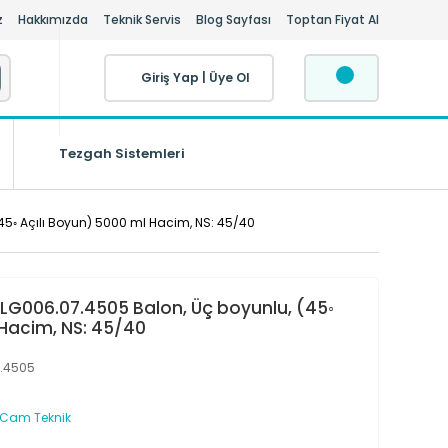
z
Hakkımızda
Teknik Servis
Blog Sayfası
Toptan Fiyat Al
Giriş Yap
|
Üye Ol
Tezgah Sistemleri
45◦ Açılı Boyun) 5000 ml Hacim, NS: 45/40
LG006.07.4505 Balon, Üç boyunlu, (45◦
 Hacim, NS: 45/40
.4505
 Cam Teknik