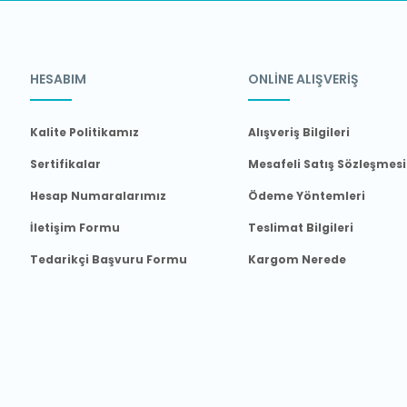
HESABIM
ONLİNE ALIŞVERİŞ
Kalite Politikamız
Alışveriş Bilgileri
Sertifikalar
Mesafeli Satış Sözleşmesi
Hesap Numaralarımız
Ödeme Yöntemleri
İletişim Formu
Teslimat Bilgileri
Tedarikçi Başvuru Formu
Kargom Nerede