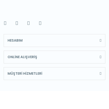
HESABIM
ONLİNE ALIŞVERİŞ
MÜŞTERİ HİZMETLERİ
E-Bülten'e Kayıt Olun
Haber listemize kayıt olarak kampanyalardan,