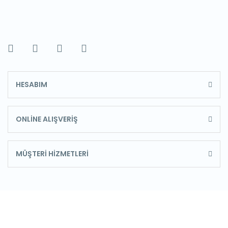
HESABIM
ONLİNE ALIŞVERİŞ
MÜŞTERİ HİZMETLERİ
E-Bülten'e Kayıt Olun
Haber listemize kayıt olarak kampanyalardan,