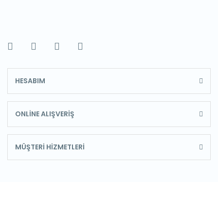
HESABIM
ONLİNE ALIŞVERİŞ
MÜŞTERİ HİZMETLERİ
E-Bülten'e Kayıt Olun
Haber listemize kayıt olarak kampanyalardan,