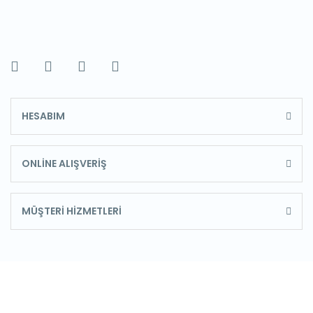
HESABIM
ONLİNE ALIŞVERİŞ
MÜŞTERİ HİZMETLERİ
E-Bülten'e Kayıt Olun
Haber listemize kayıt olarak kampanyalardan,