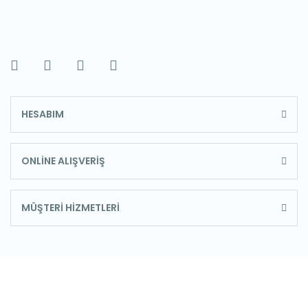
HESABIM
ONLİNE ALIŞVERİŞ
MÜŞTERİ HİZMETLERİ
E-Bülten'e Kayıt Olun
Haber listemize kayıt olarak kampanyalardan,