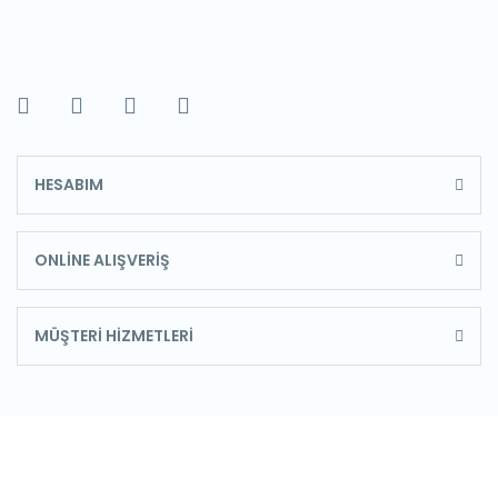
HESABIM
ONLİNE ALIŞVERİŞ
MÜŞTERİ HİZMETLERİ
E-Bülten'e Kayıt Olun
Haber listemize kayıt olarak kampanyalardan,