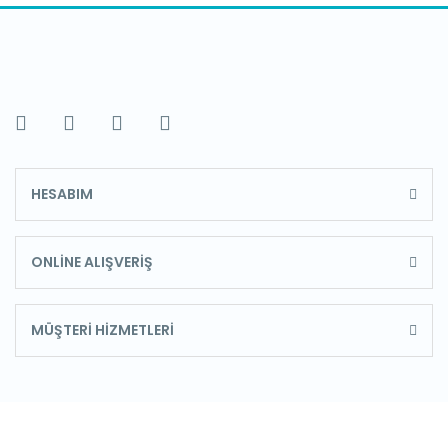
HESABIM
ONLİNE ALIŞVERİŞ
MÜŞTERİ HİZMETLERİ
E-Bülten'e Kayıt Olun