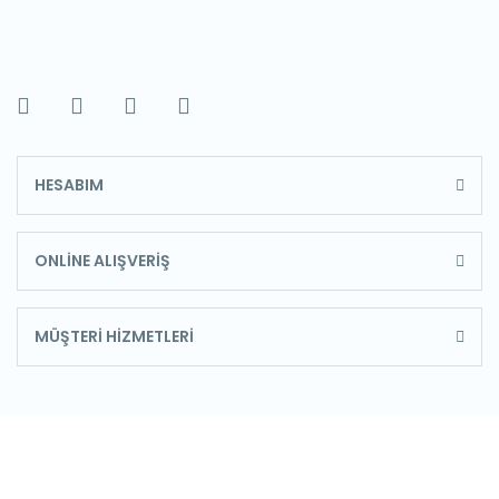
HESABIM
ONLİNE ALIŞVERİŞ
MÜŞTERİ HİZMETLERİ
E-Bülten'e Kayıt Olun
Haber listemize kayıt olarak kampanyalardan,