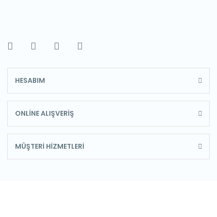
HESABIM
ONLİNE ALIŞVERİŞ
MÜŞTERİ HİZMETLERİ
E-Bülten'e Kayıt Olun
Haber listemize kayıt olarak kampanyalardan,