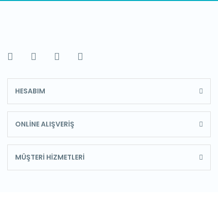
HESABIM
ONLİNE ALIŞVERİŞ
MÜŞTERİ HİZMETLERİ
E-Bülten'e Kayıt Olun