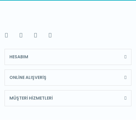
HESABIM
ONLİNE ALIŞVERİŞ
MÜŞTERİ HİZMETLERİ
E-Bülten'e Kayıt Olun