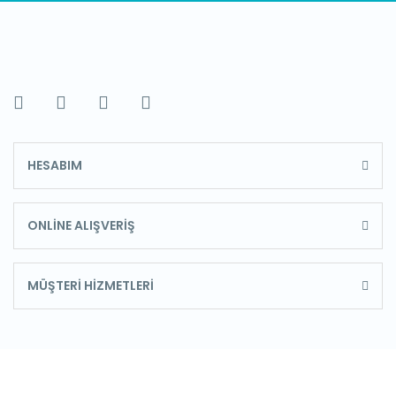
HESABIM
ONLİNE ALIŞVERİŞ
MÜŞTERİ HİZMETLERİ
E-Bülten'e Kayıt Olun