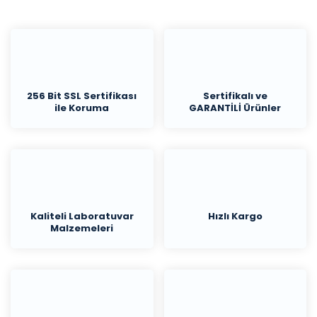
Kan Saklama Dolapları
Karbon Azot Analiz Ciha
Kaynama Noktası Tayin 
Kimyasal Saklama Dola
256 Bit SSL Sertifikası
Sertifikalı ve
ile Koruma
GARANTİLİ Ürünler
Klorofil Ölçer
Koloni Sayaçları
Konsistometre
Kromatografi Sistemler
Kaliteli Laboratuvar
Hızlı Kargo
Malzemeleri
Kumpaslar
Kurutma Fırınları
Kurutucular
Laboratuvar Mikseri