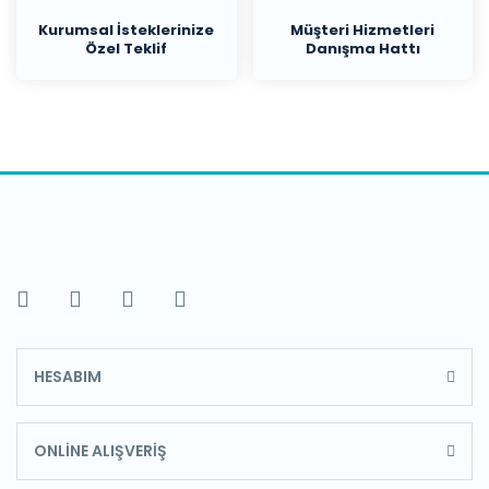
Kurumsal İsteklerinize
Müşteri Hizmetleri
Liyoflizatörler
Özel Teklif
Danışma Hattı
Makroskopi Kabini
Medikal Soğutucu Dola
Metal Vakum Hortumula
Edevatları
Mikro Spektrofotometr
Mikrobiyal Hava Numune
Mikroplaka Okuyucu ve 
Mineralizasyon Sistemi
HESABIM
Mini Elektroforez
ONLİNE ALIŞVERİŞ
Negatoskoplar