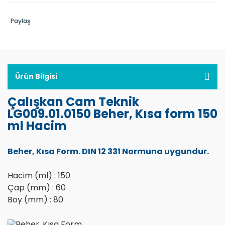
Mantolu Isıtıcılar
Fototerapi Cihazları
Pisetler
Paylaş
Meteorolojik Ölçüm Cihazları
Gaz Karıştırıcıları
Rotary Evaporatör Yed
ORP Ölçüm Cihazları
Gaz Kontrol Cihazları
Sacayaklar
Problar
Gel-Card
Seramik Üçgenler
Ürün Bilgisi
Refraktometreler
Gen Tabancası
Şişeler ve Kutular
Çalışkan Cam Teknik
LG009.01.0150 Beher, Kısa form 150
Saf Su Cihazı
Geri Kazanım Sistemler
Spatüller
ml Hacim
Spektrofotometreler
Gıda Analiz Cihazları
Stretch Filmler
Beher, Kısa Form. DIN 12 331 Normuna uygundur.
Sterilizatörler
Glovebox Sistemleri
Su Pompaları
Su Aktivite Cihazı
GLP & GMP Printer
Teller
Hacim (ml) : 150
Çap (mm) : 60
Su Banyosu
Gluten Cihazları
Tıpalar
Boy (mm) : 80
TDS Ölçüm Cihazları
Grindometre
Torbalar