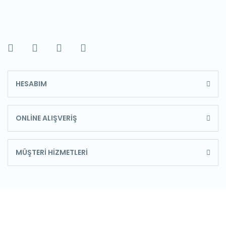
HESABIM
ONLİNE ALIŞVERİŞ
MÜŞTERİ HİZMETLERİ
E-Bülten'e Kayıt Olun
Haber listemize kayıt olarak kampanyalardan,