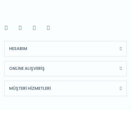
HESABIM
ONLİNE ALIŞVERİŞ
MÜŞTERİ HİZMETLERİ
E-Bülten'e Kayıt Olun
Haber listemize kayıt olarak kampanyalardan,