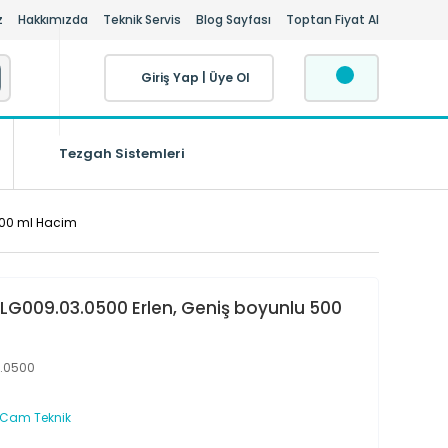
z
Hakkımızda
Teknik Servis
Blog Sayfası
Toptan Fiyat Al
Giriş Yap
|
Üye Ol
Tezgah Sistemleri
500 ml Hacim
LG009.03.0500 Erlen, Geniş boyunlu 500
.0500
 Cam Teknik