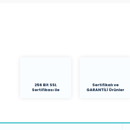
256 Bit SSL
Sertifikalı ve
Sertifikası ile
GARANTİLİ Ürünler
Koruma