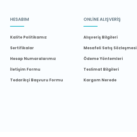
HESABIM
ONLİNE ALIŞVERİŞ
Kalite Politikamız
Alışveriş Bilgileri
Sertifikalar
Mesafeli Satış Sözleşmesi
Hesap Numaralarımız
Ödeme Yöntemleri
İletişim Formu
Teslimat Bilgileri
Tedarikçi Başvuru Formu
Kargom Nerede