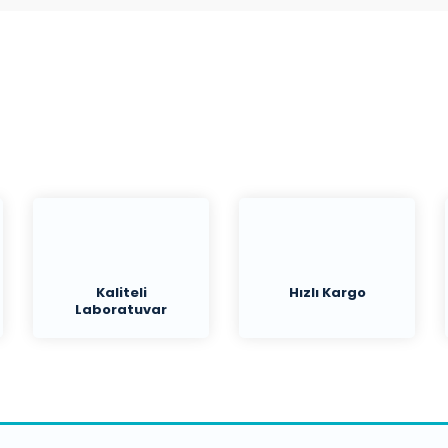
Bu ürüne ilk yorumu siz yapın!
Yorum Yaz
Kaliteli
Hızlı Kargo
Laboratuvar
Malzemeleri