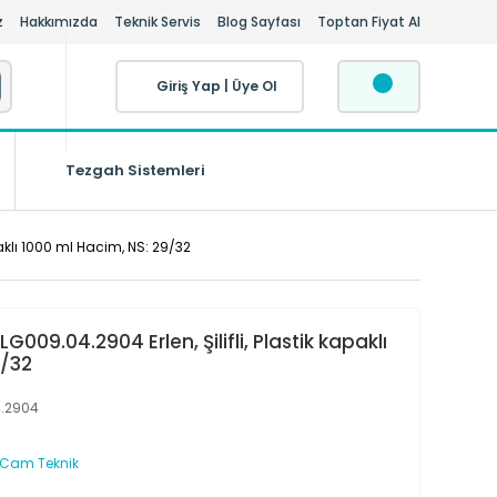
z
Hakkımızda
Teknik Servis
Blog Sayfası
Toptan Fiyat Al
Giriş Yap
|
Üye Ol
Tezgah Sistemleri
paklı 1000 ml Hacim, NS: 29/32
009.04.2904 Erlen, Şilifli, Plastik kapaklı
9/32
.2904
 Cam Teknik