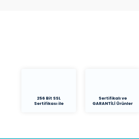
256 Bit SSL
Sertifikalı ve
Sertifikası ile
GARANTİLİ Ürünler
Koruma