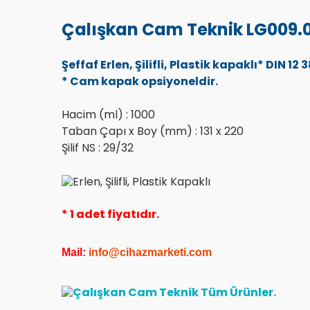
Çalışkan Cam Teknik LG009.04.
Şeffaf Erlen, Şilifli, Plastik kapaklı* DIN 
* Cam kapak opsiyoneldir.
Hacim (ml) : 1000
Taban Çapı x Boy (mm) : 131 x 220
Şilif NS : 29/32
* 1 adet fiyatıdır.
Mail:
info@cihazmarketi.co
m