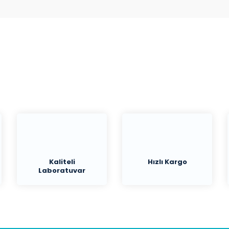
Bu ürüne ilk yorumu siz yapın!
Yorum Yaz
Kaliteli
Hızlı Kargo
Laboratuvar
Malzemeleri