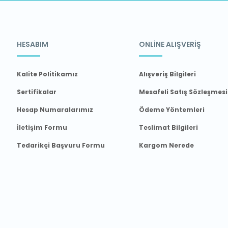
HESABIM
ONLİNE ALIŞVERİŞ
Kalite Politikamız
Alışveriş Bilgileri
Sertifikalar
Mesafeli Satış Sözleşmesi
Hesap Numaralarımız
Ödeme Yöntemleri
İletişim Formu
Teslimat Bilgileri
Tedarikçi Başvuru Formu
Kargom Nerede