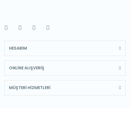
HESABIM
ONLİNE ALIŞVERİŞ
MÜŞTERİ HİZMETLERİ
E-Bülten'e Kayıt Olun
Haber listemize kayıt olarak kampanyalardan,