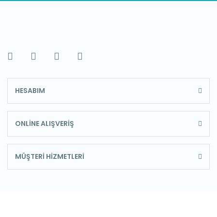
HESABIM
ONLİNE ALIŞVERİŞ
MÜŞTERİ HİZMETLERİ
E-Bülten'e Kayıt Olun