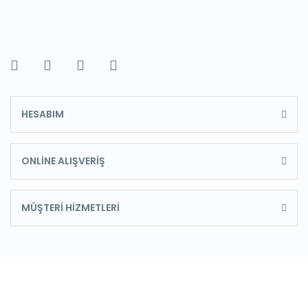
HESABIM
ONLİNE ALIŞVERİŞ
MÜŞTERİ HİZMETLERİ
E-Bülten'e Kayıt Olun
Haber listemize kayıt olarak kampanyalardan,